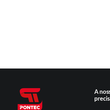
A nos
precis