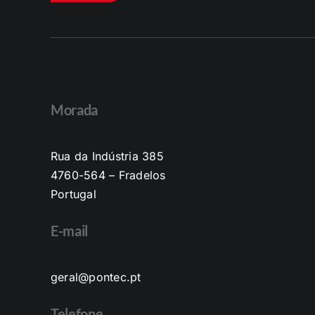
Morada
Rua da Indústria 385
4760-564 – Fradelos
Portugal
E-mail
geral@pontec.pt
Telefone